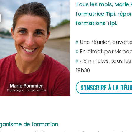
Tous les mois, Marie
formatrice Tipi,
répon
formations Tipi.
◊
Une réunion ouverte
◊
En direct par visioc
◊
45 minutes, tous le
19h30
S’INSCRIRE À LA RÉU
rganisme de formation