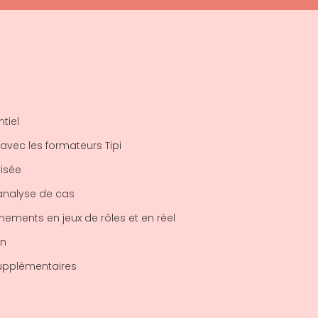
tiel
avec les formateurs Tipi
visée
analyse de cas
ements en jeux de rôles et en réel
on
upplémentaires