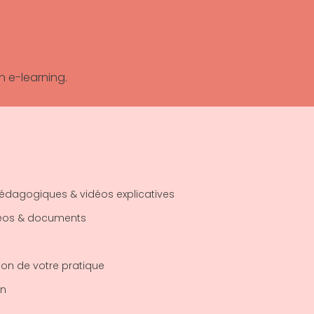
n e-learning.
pédagogiques & vidéos explicatives
déos & documents
ion de votre pratique
an