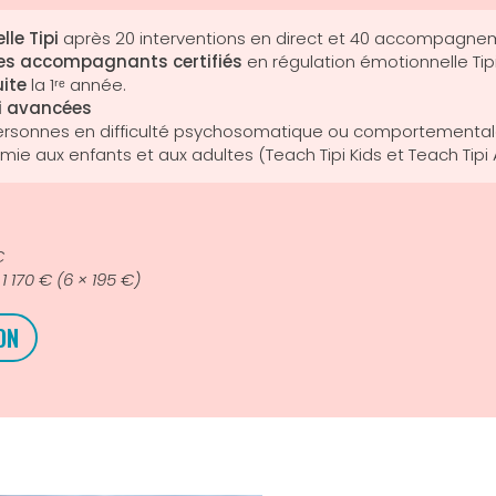
lle Tipi
après 20 interventions en direct et 40 accompagnem
 des accompagnants certifiés
en régulation émotionnelle Tipi
ite
la 1ʳᵉ année.
pi avancées
onnes en difficulté psychosomatique ou comportementale 
ie aux enfants et aux adultes (Teach Tipi Kids et Teach Tip
€
1 170 € (6 × 195 €)
ON