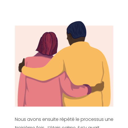
Nous avons ensuite répété le processus une
troisième fois. J’étais calme, il n’y avait